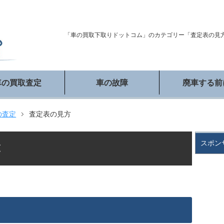
「車の買取下取りドットコム」のカテゴリー「査定表の見
車の買取査定
車の故障
廃車する前
の査定
査定表の見方
スポン
覧