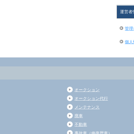
運営者
管理
個人
オークション
オークション代行
メンテナンス
廃車
不動車
事故車（修復歴車）