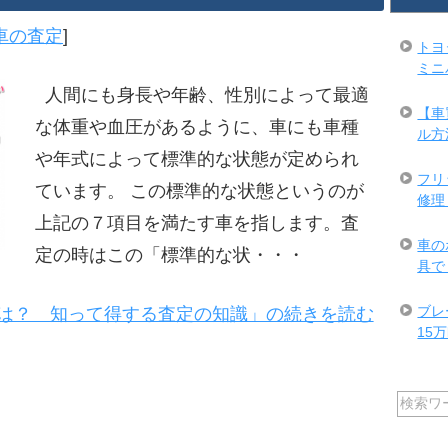
車の査定
]
トヨ
ミニ
人間にも身長や年齢、性別によって最適
【車
な体重や血圧があるように、車にも車種
ル方
や年式によって標準的な状態が定められ
フリ
ています。 この標準的な状態というのが
修理
上記の７項目を満たす車を指します。査
車の
定の時はこの「標準的な状・・・
具で
ブレ
は？ 知って得する査定の知識」の続きを読む
15万