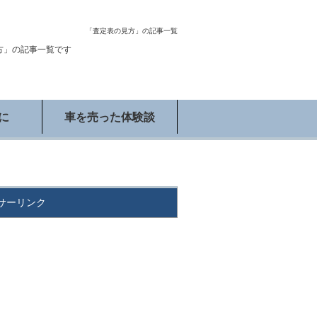
「査定表の見方」の記事一覧
方」の記事一覧です
に
車を売った体験談
サーリンク