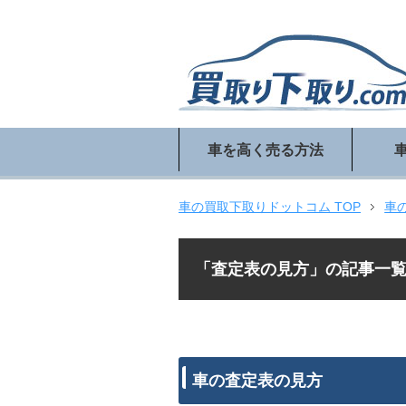
車を高く売る方法
車の買取下取りドットコム TOP
車
「査定表の見方」の記事一
車の査定表の見方