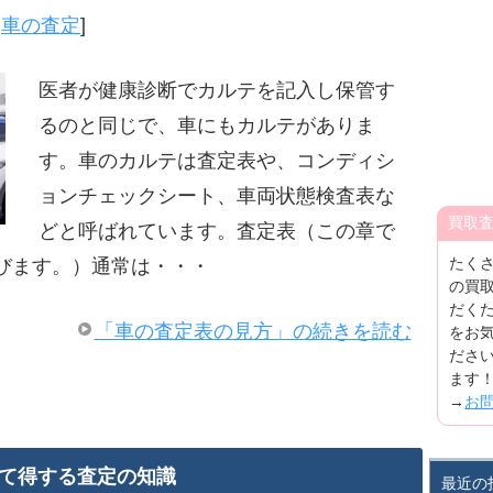
,
車の査定
]
医者が健康診断でカルテを記入し保管す
るのと同じで、車にもカルテがありま
す。車のカルテは査定表や、コンディシ
ョンチェックシート、車両状態検査表な
買取
どと呼ばれています。査定表（この章で
たく
びます。）通常は・・・
の買
だく
「車の査定表の見方」の続きを読む
をお
ださ
ます
→
お
て得する査定の知識
最近の