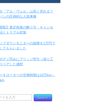
タ「アル・ヴェル」は高く売れる？
バンの圧倒的な人気車種
買取】査定前後の断り方・キャンセ
法とトラブル対策
ップダウンモニターの故障を1万円で
してもらいました
ボディ凹みにブリッジ型引っ張り工
リペアした感想
ーキローターの交換時期は10万km～
km