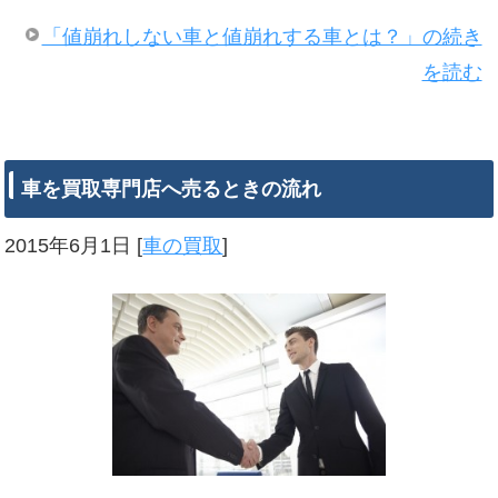
「値崩れしない車と値崩れする車とは？」の続き
を読む
車を買取専門店へ売るときの流れ
2015年6月1日
[
車の買取
]