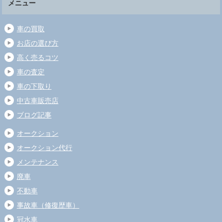
メニュー
車の買取
お店の選び方
高く売るコツ
車の査定
車の下取り
中古車販売店
ブログ記事
オークション
オークション代行
メンテナンス
廃車
不動車
事故車（修復歴車）
冠水車