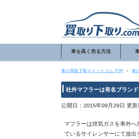
車を高く売る方法
車の買取下取りドットコム TOP
車
社外マフラーは有名ブランド
公開日：2015年09月29日
更新日
マフラーは排気ガスを車外へ
ているサイレンサーにて放出