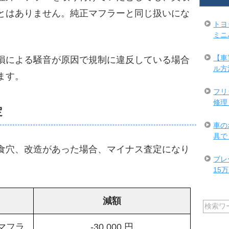
とはありません。純正マフラーと同じ扱いにな
トヨ
ミニ
【車
損による騒音が原因で規制に違反している場合
ル方
ます。
フリ
修理
定
車の
具で
食穴、改造があった場合、マイナス査定になり
ブレ
15万
減額
マフラ
-30,000 円