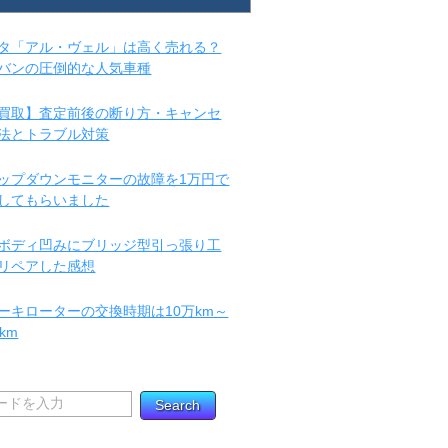
タ「アル・ヴェル」は高く売れる？
バンの圧倒的な人気車種
買取】査定前後の断り方・キャンセ
法とトラブル対策
ップダウンモニターの故障を1万円で
してもらいました
ボディ凹みにブリッジ型引っ張り工
リペアした感想
ーキローターの交換時期は10万km～
km