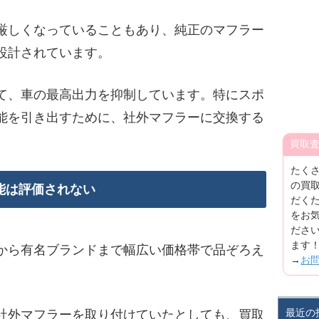
厳しくなっていることもあり、純正のマフラー
設計されています。
て、車の最高出力を抑制しています。特にスポ
能を引き出すために、社外マフラーに交換する
買取
たく
の買
能は評価されない
だく
をお
ださ
ます
から有名ブランドまで幅広い価格帯で品ぞろえ
→
お
最近の
社外マフラーを取り付けていたとしても、買取