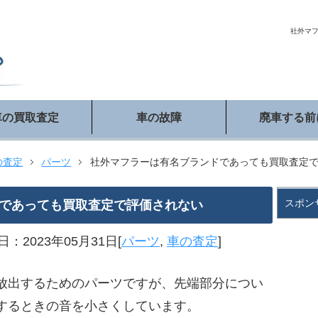
社外マ
車の買取査定
車の故障
廃車する前
の査定
パーツ
社外マフラーは有名ブランドであっても買取査定
スポン
であっても買取査定で評価されない
：2023年05月31日[
パーツ
,
車の査定
]
放出するためのパーツですが、先端部分につい
するときの音を小さくしています。