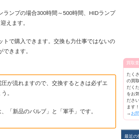
ランプの場合300時間～500時間、HIDランプ
を迎えます。
ットで購入できます。交換も力仕事ではないの
ができます。
買取
たく
の買
電圧が流れますので、交換するときは必ずエ
だく
ょう。
をお
ださ
ます
は、「新品のバルブ」と「軍手」です。
→
お
最近の