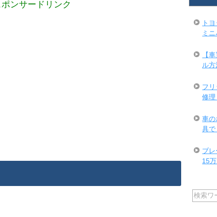
スポンサードリンク
トヨ
ミニ
【車
ル方
フリ
修理
車の
具で
ブレ
15万