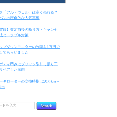
タ「アル・ヴェル」は高く売れる？
バンの圧倒的な人気車種
買取】査定前後の断り方・キャンセ
法とトラブル対策
ップダウンモニターの故障を1万円で
してもらいました
ボディ凹みにブリッジ型引っ張り工
リペアした感想
ーキローターの交換時期は10万km～
km