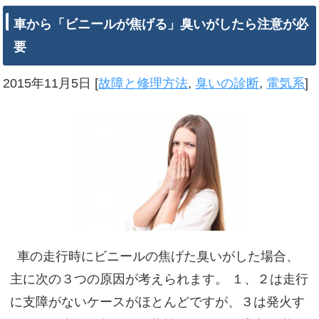
車から「ビニールが焦げる」臭いがしたら注意が必
要
2015年11月5日
[
故障と修理方法
,
臭いの診断
,
電気系
]
車の走行時にビニールの焦げた臭いがした場合、
主に次の３つの原因が考えられます。 １、２は走行
に支障がないケースがほとんどですが、３は発火す